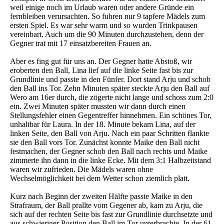
weil einige noch im Urlaub waren oder andere Gründe ein
fernbleiben verursachten. So fuhren nur 9 tapfere Mädels zum
ersten Spiel. Es war sehr warm und so wurden Trinkpausen
vereinbart. Auch um die 90 Minuten durchzustehen, denn der
Gegner trat mit 17 einsatzbereiten Frauen an.
Aber es fing gut für uns an. Der Gegner hatte Abstoß, wir
eroberten den Ball, Lina lief auf die linke Seite fast bis zur
Grundlinie und passte in den Fünfer. Dort stand Arju und schob
den Ball ins Tor. Zehn Minuten später steckte Arju den Ball auf
Wero am 16er durch, die zögerte nicht lange und schoss zum 2:0
ein. Zwei Minuten später mussten wir dann durch einen
Stellungsfehler einen Gegentreffer hinnehmen. Ein schönes Tor,
unhaltbar für Laura. In der 18. Minute bekam Lina, auf der
linken Seite, den Ball von Arju. Nach ein paar Schritten flankte
sie den Ball vors Tor. Zunächst konnte Maike den Ball nicht
festmachen, der Gegner schob den Ball nach rechts und Maike
zimmerte ihn dann in die linke Ecke. Mit dem 3:1 Halbzeitstand
waren wir zufrieden. Die Mädels waren ohne
Wechselmöglichkeit bei dem Wetter schon ziemlich platt.
Kurz nach Beginn der zweiten Hälfte passte Maike in den
Strafraum, der Ball prallte vom Gegener ab, kam zu Arju, die
sich auf der rechten Seite bis fast zur Grundlinie durchsetzte und
aus schwieriger Position den Ball im Tor unterbrachte. In der 61.