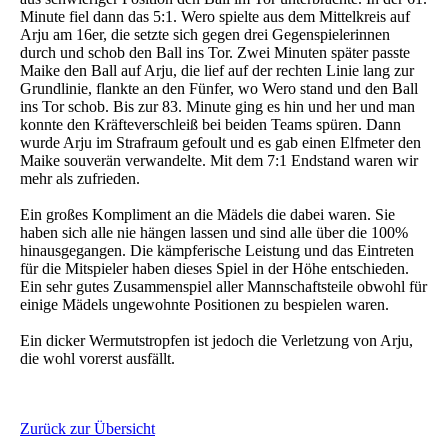
Minute fiel dann das 5:1. Wero spielte aus dem Mittelkreis auf
Arju am 16er, die setzte sich gegen drei Gegenspielerinnen
durch und schob den Ball ins Tor. Zwei Minuten später passte
Maike den Ball auf Arju, die lief auf der rechten Linie lang zur
Grundlinie, flankte an den Fünfer, wo Wero stand und den Ball
ins Tor schob. Bis zur 83. Minute ging es hin und her und man
konnte den Kräfteverschleiß bei beiden Teams spüren. Dann
wurde Arju im Strafraum gefoult und es gab einen Elfmeter den
Maike souverän verwandelte. Mit dem 7:1 Endstand waren wir
mehr als zufrieden.
Ein großes Kompliment an die Mädels die dabei waren. Sie
haben sich alle nie hängen lassen und sind alle über die 100%
hinausgegangen. Die kämpferische Leistung und das Eintreten
für die Mitspieler haben dieses Spiel in der Höhe entschieden.
Ein sehr gutes Zusammenspiel aller Mannschaftsteile obwohl für
einige Mädels ungewohnte Positionen zu bespielen waren.
Ein dicker Wermutstropfen ist jedoch die Verletzung von Arju,
die wohl vorerst ausfällt.
Zurück zur Übersicht